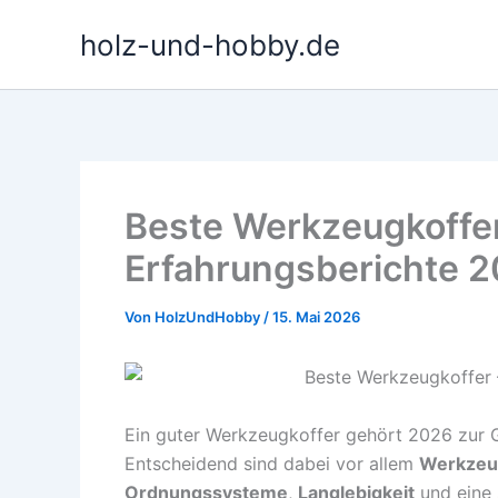
Zum
holz-und-hobby.de
Inhalt
springen
Beste Werkzeugkoffer
Erfahrungsberichte 
Von
HolzUndHobby
/
15. Mai 2026
Ein guter Werkzeugkoffer gehört 2026 zur G
Entscheidend sind dabei vor allem
Werkzeug
Ordnungssysteme
,
Langlebigkeit
und eine 