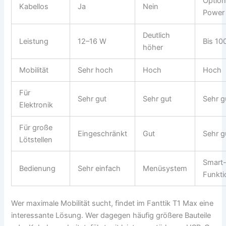
Option
Kabellos
Ja
Nein
Power
Deutlich
Leistung
12–16 W
Bis 10
höher
Mobilität
Sehr hoch
Hoch
Hoch
Für
Sehr gut
Sehr gut
Sehr g
Elektronik
Für große
Eingeschränkt
Gut
Sehr g
Lötstellen
Smart
Bedienung
Sehr einfach
Menüsystem
Funkt
Wer maximale Mobilität sucht, findet im Fanttik T1 Max eine
interessante Lösung. Wer dagegen häufig größere Bauteile