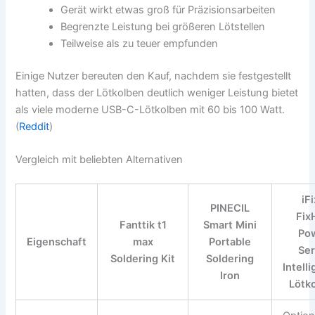
Gerät wirkt etwas groß für Präzisionsarbeiten
Begrenzte Leistung bei größeren Lötstellen
Teilweise als zu teuer empfunden
Einige Nutzer bereuten den Kauf, nachdem sie festgestellt
hatten, dass der Lötkolben deutlich weniger Leistung bietet
als viele moderne USB-C-Lötkolben mit 60 bis 100 Watt.
(
Reddit
)
Vergleich mit beliebten Alternativen
iFi
PINECIL
Fix
Fanttik t1
Smart Mini
Po
Eigenschaft
max
Portable
Ser
Soldering Kit
Soldering
Intell
Iron
Lötk