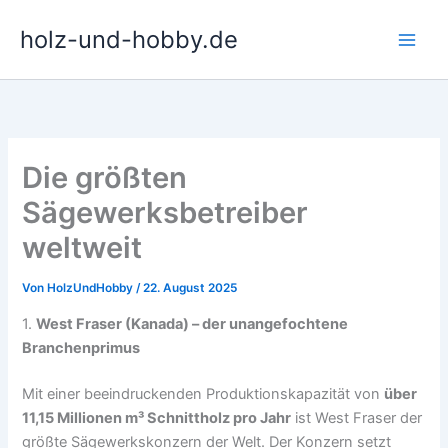
Zum
holz-und-hobby.de
Inhalt
springen
Die größten
Sägewerksbetreiber
weltweit
Von
HolzUndHobby
/
22. August 2025
1.
West Fraser (Kanada) – der unangefochtene
Branchenprimus
Mit einer beeindruckenden Produktionskapazität von
über
11,15 Millionen m³ Schnittholz pro Jahr
ist West Fraser der
größte Sägewerkskonzern der Welt. Der Konzern setzt