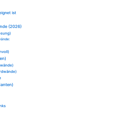
ignet ist
nde (2026)
lösung)
wände:
)
nvoll)
en)
rdwände)
Bordwände)
e
ianten)
inks