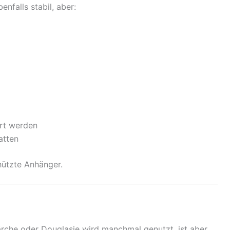
nfalls stabil, aber:
ert werden
atten
hützte Anhänger.
ärche oder Douglasie wird manchmal genutzt, ist aber