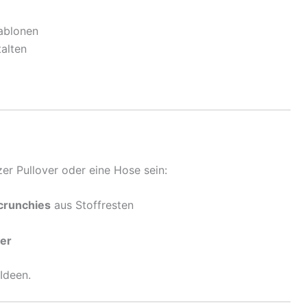
ablonen
talten
er Pullover oder eine Hose sein:
crunchies
aus Stoffresten
er
-Ideen.