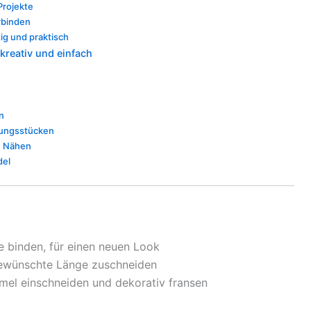
Projekte
rbinden
ig und praktisch
kreativ und einfach
n
idungsstücken
ne Nähen
del
le binden, für einen neuen Look
 gewünschte Länge zuschneiden
el einschneiden und dekorativ fransen