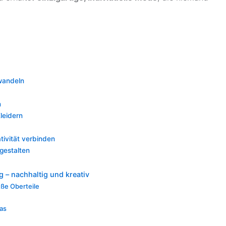
rwandeln
n
leidern
tivität verbinden
gestalten
g – nachhaltig und kreativ
üße Oberteile
ras