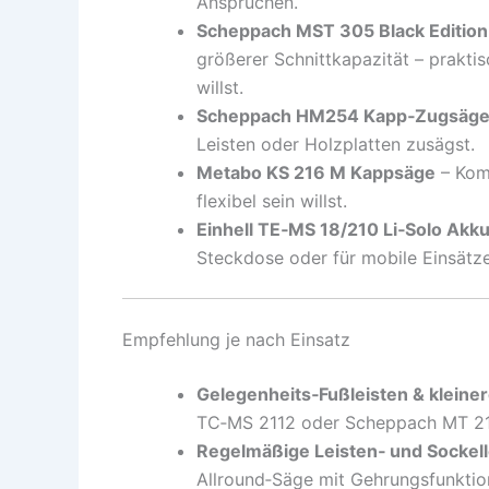
Ansprüchen.
Scheppach MST 305 Black Editio
größerer Schnittkapazität – praktis
willst.
Scheppach HM254 Kapp‑Zugsäg
Leisten oder Holzplatten zusägst.
Metabo KS 216 M Kappsäge
– Komp
flexibel sein willst.
Einhell TE‑MS 18/210 Li‑Solo Ak
Steckdose oder für mobile Einsätze 
Empfehlung je nach Einsatz
Gelegenheits‑Fußleisten & kleine
TC‑MS 2112 oder Scheppach MT 210 
Regelmäßige Leisten‑ und Sockell
Allround‑Säge mit Gehrungsfunktio