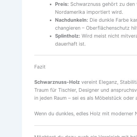
Preis:
Schwarznuss gehört zu den t
Nordamerika importiert wird.
Nachdunkeln:
Die dunkle Farbe kann
changieren – Oberflächenschutz hilf
Splintholz:
Wird meist nicht mitvera
dauerhaft ist.
Fazit
Schwarznuss-Holz
vereint Eleganz, Stabili
Traum für Tischler, Designer und anspruchs
in jeden Raum – sei es als Möbelstück oder 
Wenn du dunkles, edles Holz mit moderner 
Möchtest du dazu auch ein Vergleich mit hei