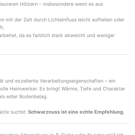
eureren Hölzern – insbesondere wenn es aus
 mit der Zeit durch Lichteinfluss leicht aufhellen oder
t.
rbeitet, da es farblich stark abweicht und weniger
tät und exzellente Verarbeitungseigenschaften – ein
volle Heimwerker. Es bringt Wärme, Tiefe und Charakter
als edler Bodenbelag.
Note suchst:
Schwarznuss ist eine echte Empfehlung.
mischen Alternativen (z. B. Eiche oder Nussbaum)? Ich